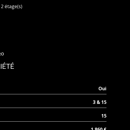
2 étage(s)
RO
IÉTÉ
Oui
3 & 15
15
1 860 €