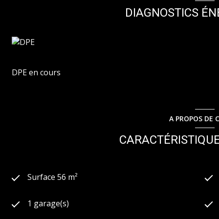
de ce logement pour un usage standard est compris ent
DIAGNOSTICS ÉN
référence des prix de l'énergie utilisés pour établir cett
auxquels ce bien est exposé sont disponibles sur le site
DPE en cours
A PROPOS DE C
CARACTÉRISTIQUE
Surface 56 m²
1 garage(s)