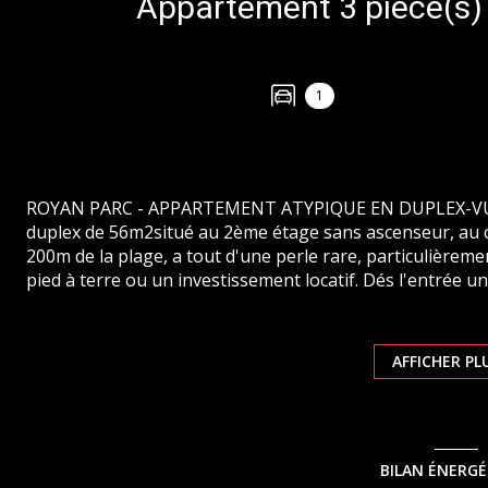
1
ROYAN PARC - APPARTEMENT ATYPIQUE EN DUPLEX-VUE
duplex de 56m2situé au 2ème étage sans ascenseur, au 
200m de la plage, a tout d'une perle rare, particulièrem
pied à terre ou un investissement locatif. Dés l'entrée 
placard, un wc, une chambre avec espace dressing aménag
de vie avec cuisine ouverte équipée et aménagée, donna
ouest avec vue mer, et enfin en duplex / mezzanine un d
AFFICHER PL
compléter ce bien, un stationnement privatif fermé et un 
commun idéal pour se détendre. Ce logement semble offri
atypique et ses nombreux atouts. Possibilité de vente me
Copropriété. Nb de lots total : 15- Charges annuelles de
BILAN ÉNERG
charge acquéreur (380 000 € hors honoraires) DPE : mon