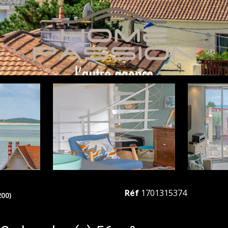
Réf
1701315374
00)