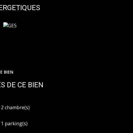
re 1120euros et 1590euros. 2021étant l'année de
ERGETIQUES
e estimation. Les informations sur les risques
 Géorisques : www.georisques.gouv.fr.
E BIEN
S DE CE BIEN
2 chambre(s)
1 parking(s)