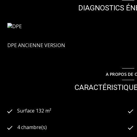
la domotique et est sous garantie dommage-ouvrage, vous
DIAGNOSTICS ÉN
manquez pas cette opportunité unique d’acquérir une mais
cœur à découvrir absolument ! Honoraires charge VEN
montant estimé des dépenses annuelles d'énergie de ce 
338Euros.2015,étant l' année de référence des prix de l'én
informations sur les risques auxquels ce bien est exposé 
www.georisques.gouv.fr
DPE ANCIENNE VERSION
A PROPOS DE C
CARACTÉRISTIQUE
Surface 132 m²
4 chambre(s)