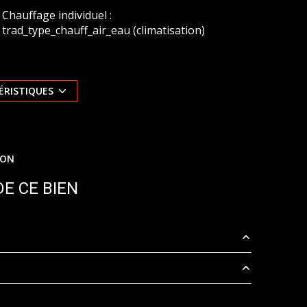
Chauffage individuel :
trad_type_chauff_air_eau (climatisation)
exposition Sud-Ouest
ÉRISTIQUES
vue Terrasse - spa
arboré
ION
E CE BIEN
4.90 m²
51.73 m²