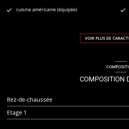
cuisine américaine (équipée)
1 garage(s)
VOIR PLUS DE CARACT
1 étage(s)
terrasse
COMPOSIT
interphone
COMPOSITION D
Rez-de-chaussée
Etage 1
entrée
Salon - SAM - Cuisine