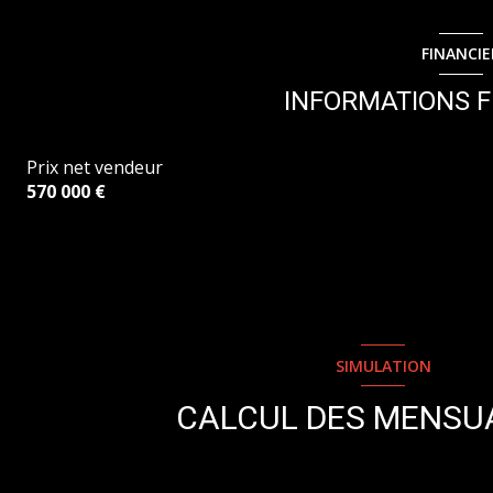
Dégagement
cellier
chambre
FINANCIE
chambre
chambre
INFORMATIONS F
Salle d'eau
chambre
WC
Prix net vendeur
Salle d'eau
570 000 €
WC
SIMULATION
CALCUL DES MENSU