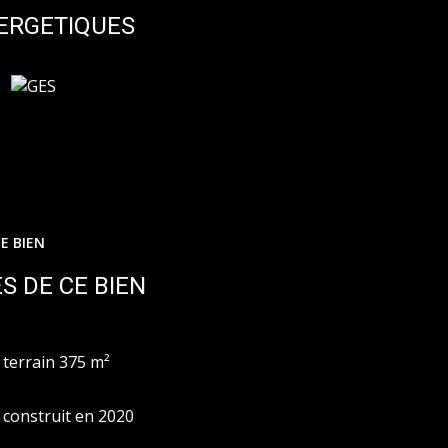
 assurant une tranquillité d’esprit. Ne
ERGETIQUES
on où il fait bon vivre. Un véritable coup de
DEUR. DELEGATION DE MANDAT. DPE : le
logement pour un usage standard est établi à
ergie utilisée pour établir cette estimation. Les
sont disponibles sur le site Géorisques :
E BIEN
S DE CE BIEN
terrain 375 m²
construit en 2020