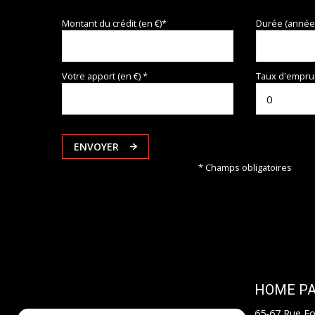
Montant du crédit (en €)*
Durée (année
Votre apport (en €) *
Taux d'emprun
ENVOYER
* Champs obligatoires
HOME PAS
65-67 Rue Fo