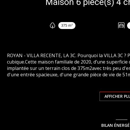
375 m²
ROYAN - VILLA RECENTE, LA 3C. Pourquoi la VILLA 3C ? Par
cubique.Cette maison familiale de 2020, d’une superficie 
implantée sur un terrain clos de 375m2avec très peu d'e
d'une entrée spacieuxe, d'une grande pièce de vie de 51
une terrasse de 50m2avec spa et pergola bioclimatique, e
Une suite parentale avec dressing équipé et salle d'eau p
intime et chaleureux vient compléter le rez-de-chaussée. 
AFFICHER PL
accueille 3belles chambres avec unegrande salle d'eau e
bien, on notera la présence d'un garage avec potre et po
appréciera le chauffage au sol par PAC et la climatisatio
PONTAILLAC à 1,5km du marché central de ROYAN et à 1
BILAN ÉNERG
serez à proximité de toutes les commodités nécessaires 