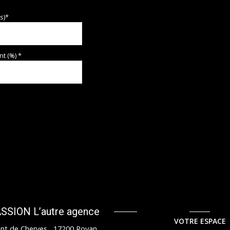
s)*
t (%) *
SION L’autre agence
VOTRE ESPACE
nt de Cherves , 17200 Royan,