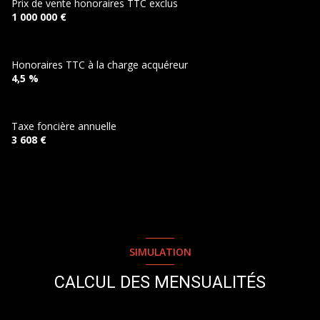
Prix de vente honoraires TTC exclus
1 000 000 €
Maison d'amis
m²
Salon
14.57 m²
Honoraires TTC à la charge acquéreur
cuisine
6.68 m²
4,5 %
chambre
11.41 m²
Salle de bain
6.21 m²
Taxe foncière annuelle
3 608 €
Garage
45.77 m²
Garage
18.51 m²
Extérieur
59.74 m²
Extérieur
12x4 m²
SIMULATION
CALCUL DES MENSUALITÉS