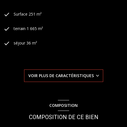
Surface 251 m²
terrain 1 665 m²
séjour 36 m²
5 chambre(s)
3 salle(s) de bain
VOIR PLUS DE CARACTÉRISTIQUES
1 salle(s) d'eau
construit en 2002
COMPOSITION
Chauffage individuel : air pulsé (pompe à chaleur)
COMPOSITION DE CE BIEN