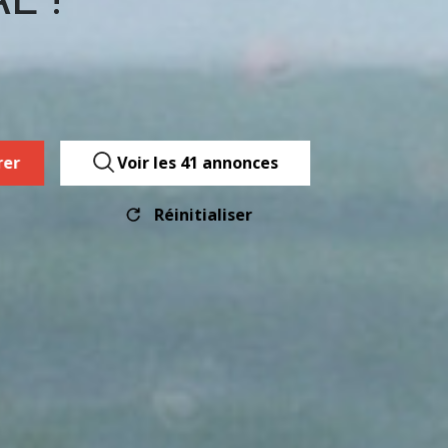
rer
Voir les
41
annonces
Réinitialiser