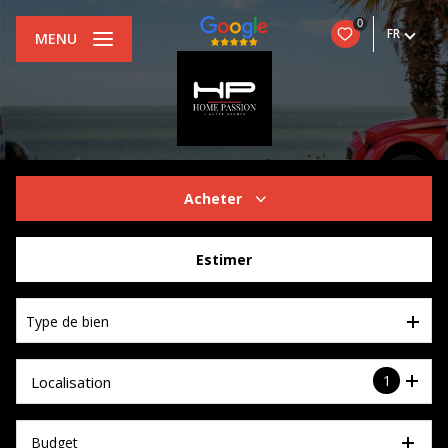
0
FR
MENU
Acheter
De l'ancien
Estimer
Type de bien
1
Localisation
Budget